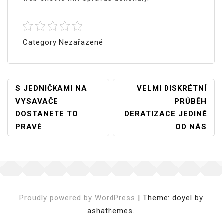
Category Nezařazené
Navigace
S JEDNIČKAMI NA
VELMI DISKRÉTNÍ
VYSAVAČE
PRŮBĚH
Pro
DOSTANETE TO
DERATIZACE JEDINĚ
Příspěvek
PRAVÉ
OD NÁS
Proudly powered by WordPress
|
Theme: doyel by
ashathemes.