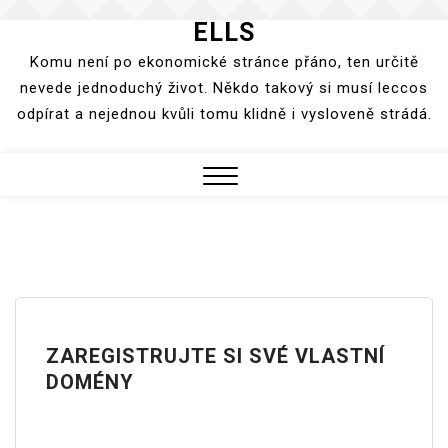
ELLS
Skip
to
Komu není po ekonomické stránce přáno, ten určitě
content
nevede jednoduchý život. Někdo takový si musí leccos
odpírat a nejednou kvůli tomu klidně i vysloveně strádá.
Close
Menu
ZAREGISTRUJTE SI SVÉ VLASTNÍ
DOMÉNY