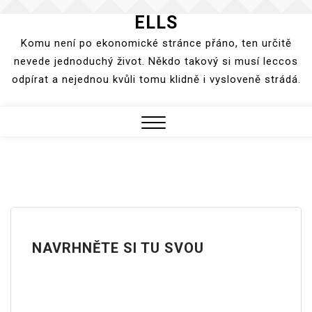
ELLS
Skip
to
Komu není po ekonomické stránce přáno, ten určitě
content
nevede jednoduchý život. Někdo takový si musí leccos
odpírat a nejednou kvůli tomu klidně i vysloveně strádá.
Close
Menu
NAVRHNĚTE SI TU SVOU