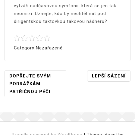
vytváří nadčasovou symfonii, která se jen tak
neomrzí. Uznejte, kdo by nechtěl mít pod
dirigentskou taktovkou takovou nádheru?
Category Nezařazené
Navigace
DOPŘEJTE SVÝM
LEPŠÍ SÁZENÍ
PODRÁŽKÁM
Pro
PATŘIČNOU PÉČI
Příspěvek
Proudly powered by WordPress
|
Theme: doyel by