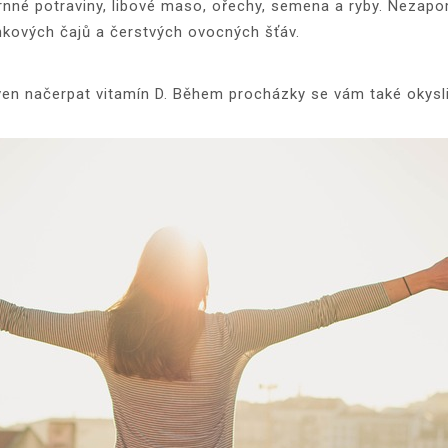
zrnné potraviny, libové maso, ořechy, semena a ryby. Nezap
inkových čajů a čerstvých ovocných šťáv.
n načerpat vitamín D. Během procházky se vám také okysli