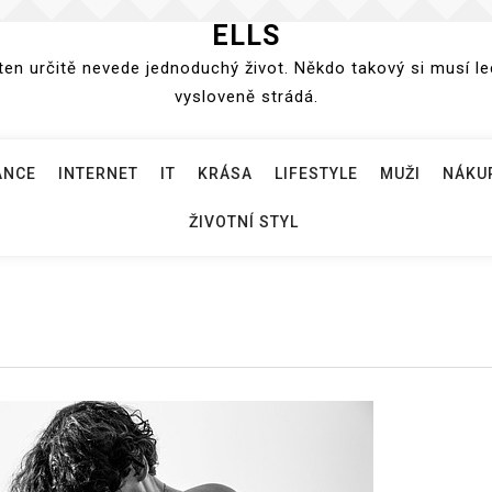
ELLS
n určitě nevede jednoduchý život. Někdo takový si musí lec
vysloveně strádá.
ANCE
INTERNET
IT
KRÁSA
LIFESTYLE
MUŽI
NÁKU
ŽIVOTNÍ STYL