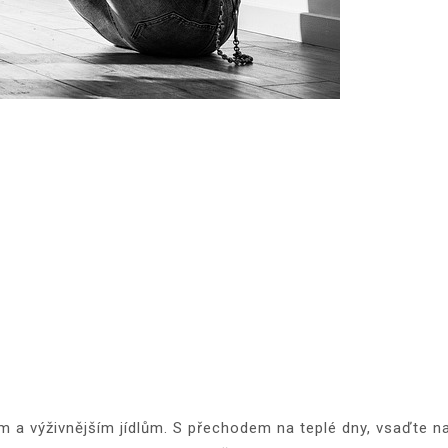
m a výživnějším jídlům. S přechodem na teplé dny, vsaďte n