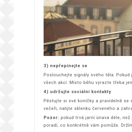
3) nepřepínejte se
Poslouchejte signály svého těla. Pokud 
všech akcí. Místo běhu vyrazte třeba j
4) udržujte sociální kontakty
Pěstujte si své koníčky a pravidelně se 
večeři, nalijte sklenku červeného a zah
Pozor:
pokud trvá jarní únava déle, než
poradí, co konkrétně vám pomůže. Držíme 