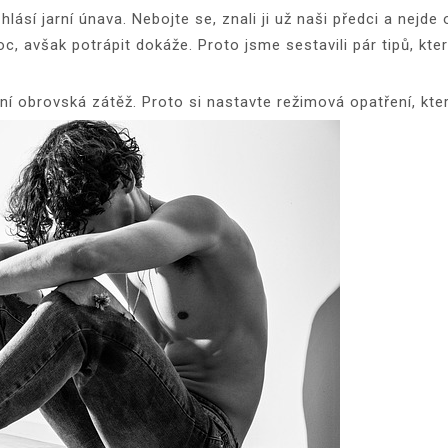
hlásí jarní únava. Nebojte se, znali ji už naši předci a nej
c, avšak potrápit dokáže. Proto jsme sestavili pár tipů, kt
dní obrovská zátěž. Proto si nastavte režimová opatření, k