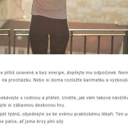
je příliš unavené a bez energie, dopřejte mu odpočinek. Nem
en na procházku. Nebo si doma rozložte karimatku a vyzkouš
sekávejte s rodinou a přáteli. Uvidíte, jak vám taková návšt
rajte si zábavnou deskovou hru.
 pět týdnů, objednejte se ke svému praktickému lékaři. Ten 
palce, ať jsme brzy plni síly.