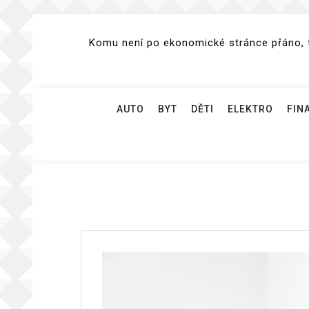
Skip
to
Komu není po ekonomické stránce přáno, te
content
AUTO
BYT
DĚTI
ELEKTRO
FIN