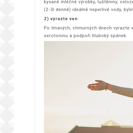
kysané mléčné výrobky, luštěniny, celo
(2-3l denně) ideálně neperlivé vody, byl
2) vyrazte ven
Po tmavých, chmurných dnech vyrazte ve
serotoninu a podpoří hluboký spánek.