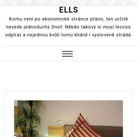
ELLS
Skip
to
Komu není po ekonomické stránce přáno, ten určitě
content
nevede jednoduchý život. Někdo takový si musí leccos
odpírat a nejednou kvůli tomu klidně i vysloveně strádá.
Close
Menu