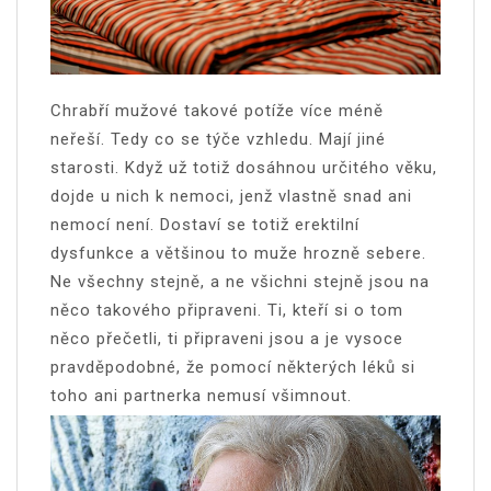
Chrabří mužové takové potíže více méně
neřeší. Tedy co se týče vzhledu. Mají jiné
starosti. Když už totiž dosáhnou určitého věku,
dojde u nich k nemoci, jenž vlastně snad ani
nemocí není. Dostaví se totiž erektilní
dysfunkce a většinou to muže hrozně sebere.
Ne všechny stejně, a ne všichni stejně jsou na
něco takového připraveni. Ti, kteří si o tom
něco přečetli, ti připraveni jsou a je vysoce
pravděpodobné, že pomocí některých léků si
toho ani partnerka nemusí všimnout.