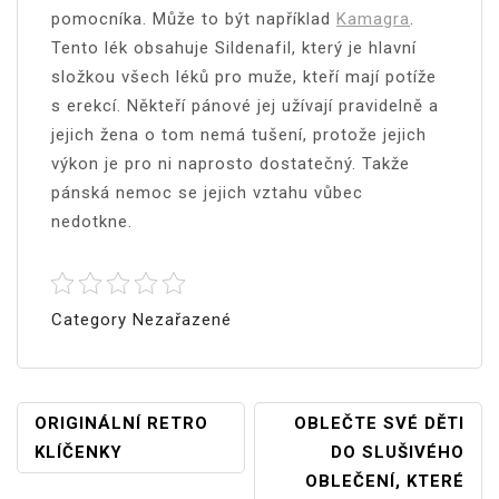
pomocníka. Může to být například
Kamagra
.
Tento lék obsahuje Sildenafil, který je hlavní
složkou všech léků pro muže, kteří mají potíže
s erekcí. Někteří pánové jej užívají pravidelně a
jejich žena o tom nemá tušení, protože jejich
výkon je pro ni naprosto dostatečný. Takže
pánská nemoc se jejich vztahu vůbec
nedotkne.
Category Nezařazené
Navigace
ORIGINÁLNÍ RETRO
OBLEČTE SVÉ DĚTI
KLÍČENKY
DO SLUŠIVÉHO
Pro
OBLEČENÍ, KTERÉ