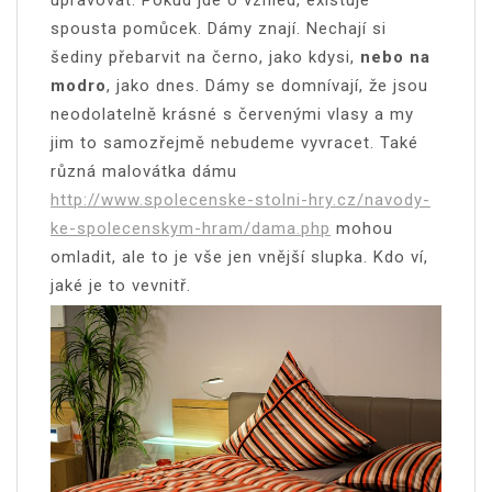
upravovat. Pokud jde o vzhled, existuje
spousta pomůcek. Dámy znají. Nechají si
šediny přebarvit na černo, jako kdysi,
nebo na
modro
, jako dnes. Dámy se domnívají, že jsou
neodolatelně krásné s červenými vlasy a my
jim to samozřejmě nebudeme vyvracet. Také
různá malovátka dámu
http://www.spolecenske-stolni-hry.cz/navody-
ke-spolecenskym-hram/dama.php
mohou
omladit, ale to je vše jen vnější slupka. Kdo ví,
jaké je to vevnitř.