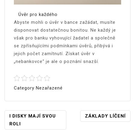
Úvěr pro každého
Abyste mohli o úvěr v bance zažádat, musíte
disponovat dostatečnou bonitou. Ne každý je
však pro banku vyhovující žadatel a společně
se zpřísňujícími podmínkami úvěrů, přibývá i
jejich počet zamítnutí. Získat úvěr v
„nebankovce“ je ale o poznání snazší.
Category Nezařazené
Navigace
I DISKY MAJÍ SVOU
ZÁKLADY LÍČENÍ
ROLI
Pro