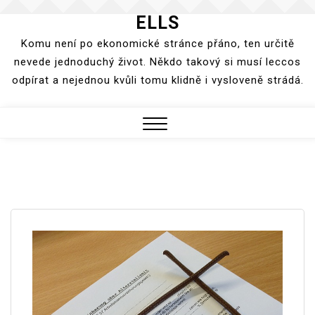
ELLS
Skip
to
Komu není po ekonomické stránce přáno, ten určitě
content
nevede jednoduchý život. Někdo takový si musí leccos
odpírat a nejednou kvůli tomu klidně i vysloveně strádá.
Close
Menu