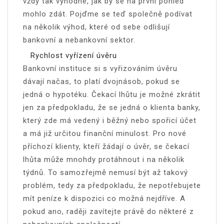
vždy tak výhodné, jak by se na první pohled
mohlo zdát. Pojďme se teď společně podívat
na několik výhod, které od sebe odlišují
bankovní a nebankovní sektor.
Rychlost vyřízení úvěru
Bankovní instituce si s vyřizováním úvěru
dávají načas, to platí dvojnásob, pokud se
jedná o hypotéku. Čekací lhůtu je možné zkrátit
jen za předpokladu, že se jedná o klienta banky,
který zde má vedený i běžný nebo spořicí účet
a má již určitou finanční minulost. Pro nové
příchozí klienty, kteří žádají o úvěr, se čekací
lhůta může mnohdy protáhnout i na několik
týdnů. To samozřejmě nemusí být až takový
problém, tedy za předpokladu, že nepotřebujete
mít peníze k dispozici co možná nejdříve. A
pokud ano, raději zavítejte právě do některé z