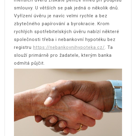
menších úvěrů získáte peníze ihned při podpisu
smlouvy. U větších se pak jedná o několik dnů.
Vyřízení úvěru je navíc velmi rychle a bez
zbytečného papírování a byrokracie. Krom
rychlých spotřebitelských úvěru nabízí některé
společnosti třeba i nebankovní hypotéku bez
registru
https://nebankovnihypoteka.cz/
. Ta
slouží primárně pro žadatele, kterým banka
odmítá půjčit.