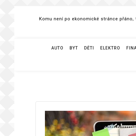
Skip
to
Komu není po ekonomické stránce přáno, te
content
AUTO
BYT
DĚTI
ELEKTRO
FIN