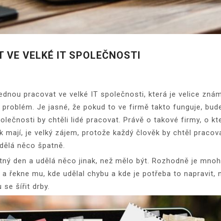
 VE VELKÉ IT SPOLEČNOSTI
jednou pracovat ve velké IT společnosti, která je velice znám
roblém. Je jasné, že pokud to ve firmě takto funguje, bude
olečnosti by chtěli lidé pracovat. Právě o takové firmy, o k
ak mají, je velký zájem, protože každý člověk by chtěl praco
udělá něco špatně.
ný den a udělá něco jinak, než mělo být. Rozhodně je mnohe
a řekne mu, kde udělal chybu a kde je potřeba to napravit, 
se šířit drby.