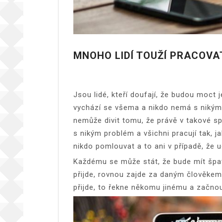
MNOHO LIDÍ TOUŽÍ PRACOVAT
Jsou lidé, kteří doufají, že budou moct 
vychází se všema a nikdo nemá s nikým p
nemůže divit tomu, že právě v takové sp
s nikým problém a všichni pracují tak, j
nikdo pomlouvat a to ani v případě, že 
Každému se může stát, že bude mít špat
přijde, rovnou zajde za daným člověkem 
přijde, to řekne někomu jinému a začnou 