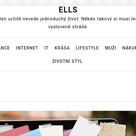
ELLS
n určitě nevede jednoduchý život. Někdo takový si musí lec
vysloveně strádá.
ANCE
INTERNET
IT
KRÁSA
LIFESTYLE
MUŽI
NÁKU
ŽIVOTNÍ STYL