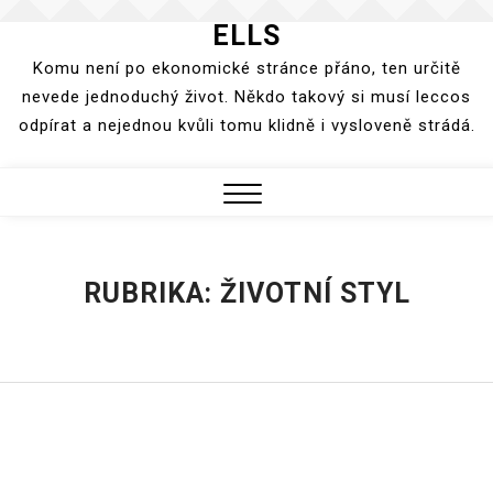
ELLS
Skip
to
Komu není po ekonomické stránce přáno, ten určitě
content
nevede jednoduchý život. Někdo takový si musí leccos
odpírat a nejednou kvůli tomu klidně i vysloveně strádá.
Close
Menu
RUBRIKA:
ŽIVOTNÍ STYL