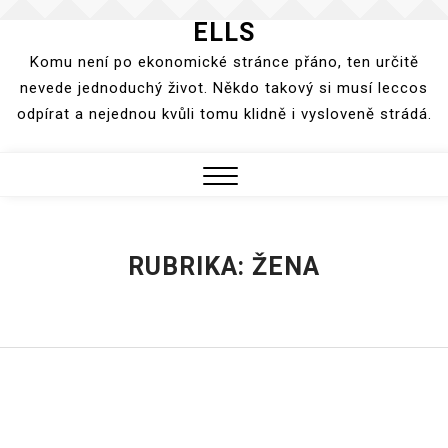
ELLS
Skip
to
Komu není po ekonomické stránce přáno, ten určitě
content
nevede jednoduchý život. Někdo takový si musí leccos
odpírat a nejednou kvůli tomu klidně i vysloveně strádá.
Close
Menu
RUBRIKA:
ŽENA