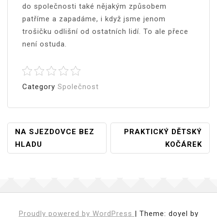
do společnosti také nějakým způsobem
patříme a zapadáme, i když jsme jenom
trošičku odlišní od ostatních lidí. To ale přece
není ostuda.
Category
Společnost
Navigace
NA SJEZDOVCE BEZ
PRAKTICKÝ DĚTSKÝ
HLADU
KOČÁREK
Pro
Příspěvek
Proudly powered by WordPress
|
Theme: doyel by