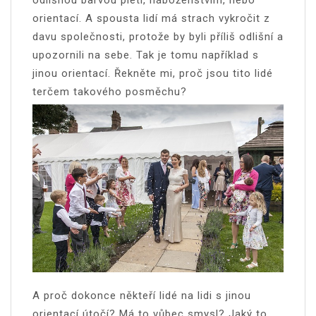
odlišnou barvou pleti, náboženstvím, nebo
orientací. A spousta lidí má strach vykročit z
davu společnosti, protože by byli příliš odlišní a
upozornili na sebe. Tak je tomu například s
jinou orientací. Řekněte mi, proč jsou tito lidé
terčem takového posměchu?
A proč dokonce někteří lidé na lidi s jinou
orientací útočí? Má to vůbec smysl? Jaký to