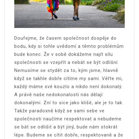
Doufejme, že časem společnost dospěje do
bodu, kdy si tohle uvědomí a těmto problémům
bude konec. Že v sobě dokážeme najít sílu
společnosti se vzepřít a nebát se být odlišní.
Nemusíme se stydět za to, kým jsme, hlavně
když se takhle dobře cítíme my sami. Věřte mi,
každý máme své kouzlo a nikdo není dokonalý.
A právě naše nedokonalosti nás dělají
dokonalými. Zní to sice jako klišé, ale je to tak.
Takže paradoxně když se sami sebe ve
společnosti naučíme respektovat a nebudeme
se bát se odlišit a být jiný, bude nám stokrát
lépe. Budeme se cítit dobře, respektovaně a že