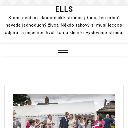
ELLS
Skip
to
Komu není po ekonomické stránce přáno, ten určitě
content
nevede jednoduchý život. Někdo takový si musí leccos
odpírat a nejednou kvůli tomu klidně i vysloveně strádá.
Close
Menu